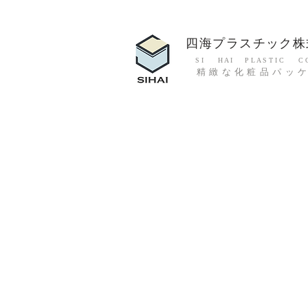
四海プラスチック株
S I H A I P L A S T I C C O.
精緻な化粧品パッ