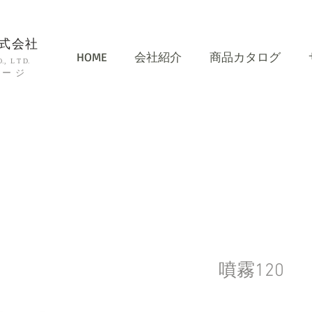
式会社
HOME
会社紹介
​商品カタログ
, L T D.
ケージ
噴霧120