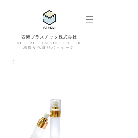
四海プラスチック株式会社
S I H A I P L A S T I C C O., L T D.
精緻な化粧品パッケージ