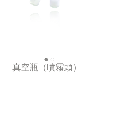
真空瓶（噴霧頭）
商品描述
真空瓶有 30ml, 50ml 可供選擇
噴霧頭
四海プラスチック株式会社
​本社：台中市南屯區嶺東路59之1號