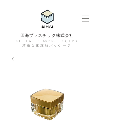
四海プラスチック株式会社
S I H A I P L A S T I C C O., L T D.
精緻な化粧品パッケージ