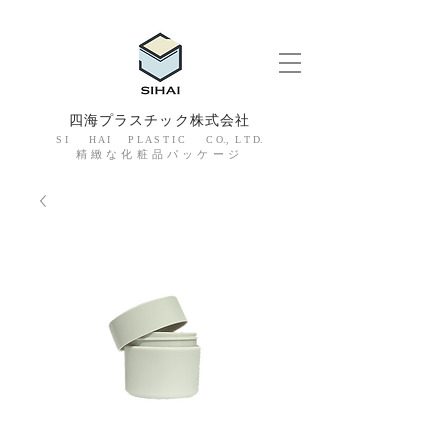
四海プラスチック株式会社
S I H A I P L A S T I C C O., L T D.
精緻な化粧品パッケージ