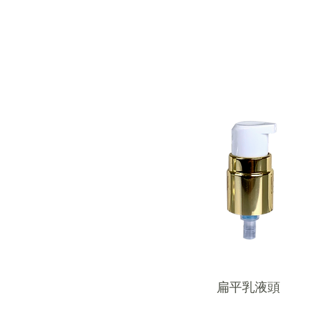
扁平乳液頭