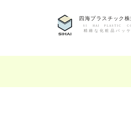
四海プラスチック株
S I H A I P L A S T I C C O.
精緻な化粧品パッ