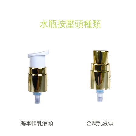
​水瓶按壓頭種類
海軍帽乳液頭
金屬乳液頭