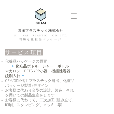
四海プラスチック株式会社
S I H A I P L A S T I C C O., L T D.
精緻な化粧品パッケージ
サービス項目
化粧品パッケージの買賣
✧
化粧品ボトル ジャー ボトル
マカロン PETG /PP小器 機能性容器
錠剤入れ
✧
OEM/ODM代工プラスチック射出、化粧品
パッケージ製造/デザイン
お客様に代わり金型の設計、製造、それ
を用いての製品生産をします
お客様に代わって、二次加工 (組み立て、
印刷、スタンピング、メッキ…等)