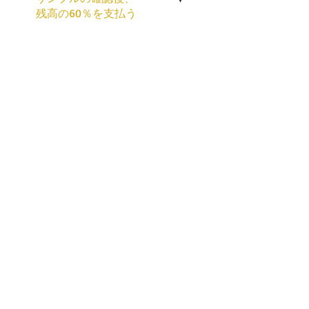
残高の60％を支払う
量産計画/再送の完成
印刷過程
注文を受ける
顧客にとる設計
図/pantoneの色番号
または色見本の提供
原稿の印刷
クライアントとの
校正確認後、サイ