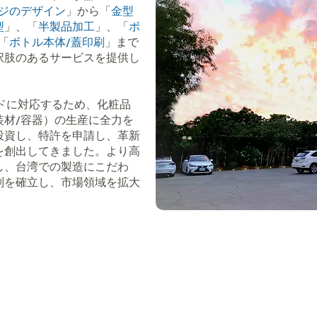
ジのデザイン
」から「
金型
型
」、「
半製品加工
」、「
ボ
「
ボトル本体/蓋印刷
」まで
択肢のあるサービスを提供し
ドに対応するため、化粧品
装材/容器）の生産に全力を
投資し、特許を申請し、革新
を創出してきました。より高
し、台湾での製造にこだわ
判を確立し、市場領域を拡大