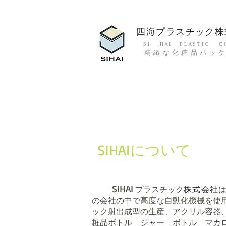
四海プラスチック株
S I H A I P L A S T I C C O.
精緻な化粧品パッ
​SIHAIについて
SIHAI
プラスチック
株式会社
は
の会社の中で高度な自動化機械を使
ック射出成型の生産、アクリル容器
粧品ボトル ジャー ボトル マカロン