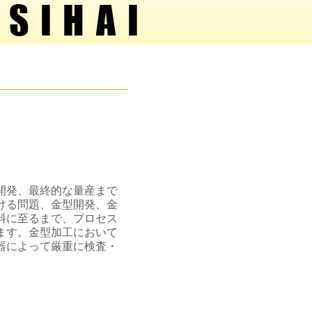
SIHAI
SIHAI
開発、最終的な量産まで
ける問題、金型開発、金
料に至るまで、プロセス
ます。金型加工において
器によって厳重に検査・