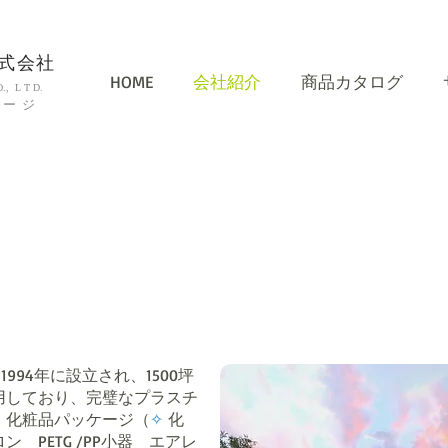
式会社
HOME
会社紹介
​商品カタログ
, L T D.
ケージ
1994年に設立され、1500坪
用しており、完璧なプラスチ
、化粧品パッケージ（
✧
化
 PETG /PP小器 エアレ